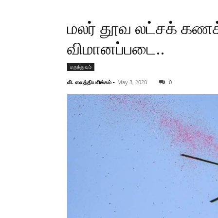
மலர் தூவ லட்சக் கணக
விமானப்படை..
மருத்துவம்
வி. வைத்தியலிங்கம்
-
May 3, 2020
0