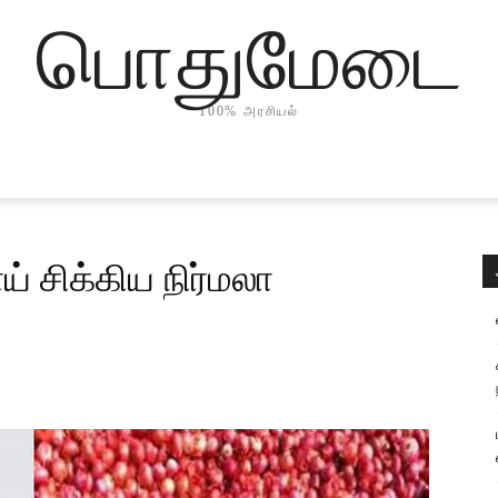
பொதுமேடை
100% அரசியல்
 சிக்கிய நிர்மலா