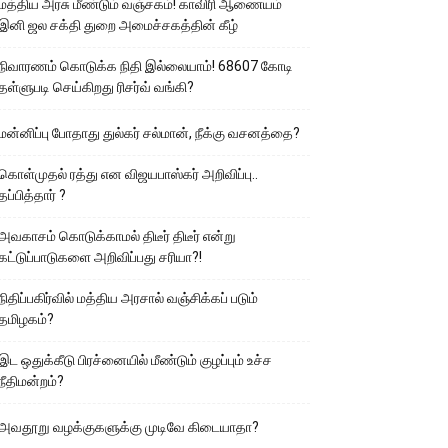
மத்திய அரசு மீண்டும் வஞ்சகம்! காவிரி ஆணையம்
இனி ஜல சக்தி துறை அமைச்சகத்தின் கீழ்
நிவாரணம் கொடுக்க நிதி இல்லையாம்! 68607 கோடி
தள்ளுபடி செய்கிறது ரிசர்வ் வங்கி?
மன்னிப்பு போதாது துல்கர் சல்மான், நீக்கு வசனத்தை?
கொள்முதல் ரத்து என விஜயபாஸ்கர் அறிவிப்பு..
தப்பித்தார் ?
அவகாசம் கொடுக்காமல் திடீர் திடீர் என்று
கட்டுப்பாடுகளை அறிவிப்பது சரியா?!
நிதிப்பகிர்வில் மத்திய அரசால் வஞ்சிக்கப் படும்
தமிழகம்?
இட ஒதுக்கீடு பிரச்னையில் மீண்டும் குழப்பும் உச்ச
நீதிமன்றம்?
அவதூறு வழக்குகளுக்கு முடிவே கிடையாதா?