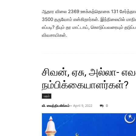
ஆதார விலை 2369 ஊக்கத்தொகை 131 சேர்த்தால் 
3500 தருவோம் என்கிறார்கள். இந்நிலையில் மாந
எப்படி? நீயும் தர மாட்டாய், கொடுப்பவரையும் தடுப
விவசாயிகள்.
சிவன், ஏசு, அல்லா- எவ
நம்பிக்கையாளர்கள்?
மதம்
வி. வைத்தியலிங்கம்
-
April 9, 2022
0