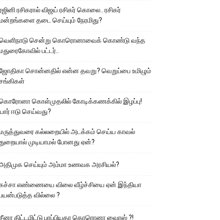
ரஜினி ரசிகரால் விஜய் ரசிகர் கொலை.. ரசிகர்
மன்றங்களை தடை செய்யும் நேரமிது?
வெளிநாடு சென்று கொரொனாவைக் கொண்டு வந்த
மதுரைகோவில் பட்டர்..
ஜோதிகா சொன்னதில் என்ன தவறு? வெறுப்பை உமிழும்
சங்கிகள்
கொரோனா கொள்முதலில் கோடிக்கணக்கில் இழப்பு!
யார் ஈடு செய்வது?
மருத்துவரை கல்லறையில் அடக்கம் செய்ய காவல்
துறையால் முடியாமல் போனது ஏன்?
அதிமுக செய்யும் அம்மா உணவக அரசியல்?
கச்சா எண்ணையை விலை வீழ்ச்சியை ஏன் இந்தியா
பயன்படுத்த வில்லை ?
சீனா திட்டமிட்டு பரப்பியதா கொரொனா வைரஸ் ?!