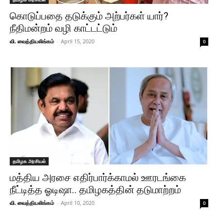
கொடுப்பதை தடுக்கும் அற்பர்கள் யார்?
நீதிமன்றம் வழி காட்டட்டும்
வி. வைத்தியலிங்கம்
-
April 15, 2020
0
தமிழக அரசியல்
மத்திய அரசை எதிர்பார்க்காமல் ஊரடங்கை
நீட்டித்த ஓடிஷா.. தமிழகத்தின் தடுமாற்றம்
வி. வைத்தியலிங்கம்
-
April 10, 2020
0