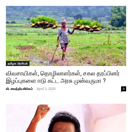
தமிழக அரசியல்
விவசாயிகள், தொழிலாளர்கள், சகல தரப்பினர்
இழப்புகளை ஈடு கட்ட அரசு முன்வருமா ?
வி. வைத்தியலிங்கம்
-
April 2, 2020
0