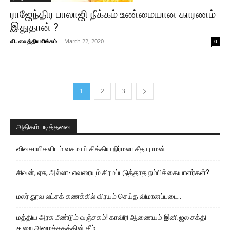
ராஜேந்திர பாலாஜி நீக்கம் உண்மையான காரணம்
இதுதான் ?
வி. வைத்தியலிங்கம்
-
March 22, 2020
0
1
2
3
அதிகம் படித்தவை
விவசாயிகளிடம் வசமாய் சிக்கிய நிர்மலா சீதாராமன்
சிவன், ஏசு, அல்லா- எவரையும் சிரமப்படுத்தாத நம்பிக்கையாளர்கள்?
மலர் தூவ லட்சக் கணக்கில் விரயம் செய்த விமானப்படை..
மத்திய அரசு மீண்டும் வஞ்சகம்! காவிரி ஆணையம் இனி ஜல சக்தி
துறை அமைச்சகத்தின் கீழ்