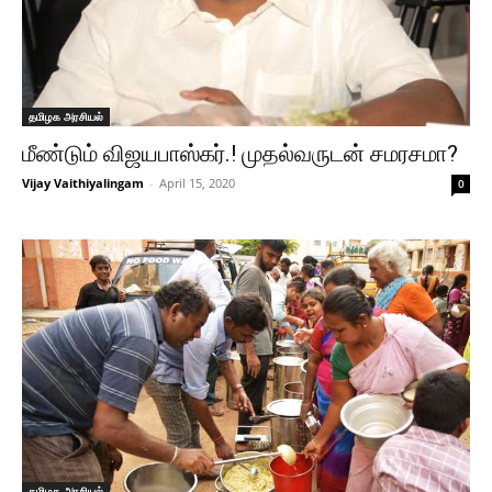
தமிழக அரசியல்
மீண்டும் விஜயபாஸ்கர்.! முதல்வருடன் சமரசமா?
Vijay Vaithiyalingam
-
April 15, 2020
0
தமிழக அரசியல்