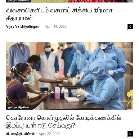
விவசாயிகளிடம் வசமாய் சிக்கிய நிர்மலா
சீதாராமன்
Vijay Vaithiyalingam
-
April 14, 2026
0
தமிழக அரசியல்
கொரோனா கொள்முதலில் கோடிக்கணக்கில்
இழப்பு! யார் ஈடு செய்வது?
வி. வைத்தியலிங்கம்
-
April 22, 2020
0