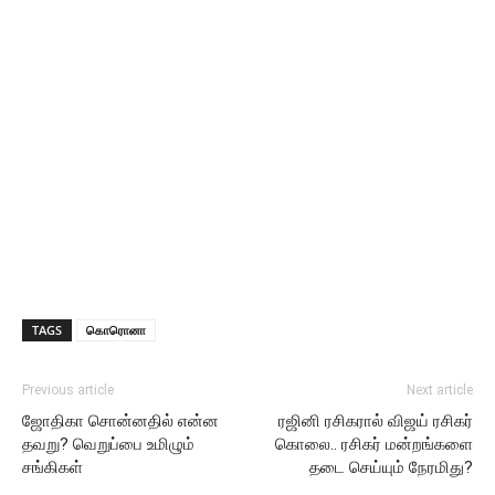
TAGS
கொரொனா
Previous article
Next article
ஜோதிகா சொன்னதில் என்ன
ரஜினி ரசிகரால் விஜய் ரசிகர்
தவறு? வெறுப்பை உமிழும்
கொலை.. ரசிகர் மன்றங்களை
சங்கிகள்
தடை செய்யும் நேரமிது?