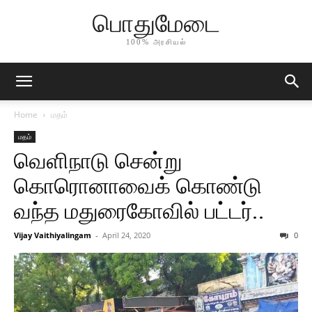
பொதுமேடை
100% அரசியல்
Home
மதம்
மதம்
வெளிநாடு சென்று
கொரொனாவைக் கொண்டு
வந்த மதுரைகோவில் பட்டர்..
Vijay Vaithiyalingam
-
April 24, 2020
0