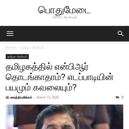
பொதுமேடை
100% அரசியல்
Home
தமிழக அரசியல்
தமிழக அரசியல்
தமிழகத்தில் என்பிஆர்
தொடங்காதாம்? எடப்பாடியின்
பயமும் கவலையும்?
வி. வைத்தியலிங்கம்
-
March 13, 2020
0