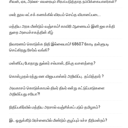
சிவன், ஏசு, அல்லா- எவரையும் சிரமப்படுத்தாத நம்பிக்கையாளர்கள்?
மலர் தூவ லட்சக் கணக்கில் விரயம் செய்த விமானப்படை..
மத்திய அரசு மீண்டும் வஞ்சகம்! காவிரி ஆணையம் இனி ஜல சக்தி
துறை அமைச்சகத்தின் கீழ்
நிவாரணம் கொடுக்க நிதி இல்லையாம்! 68607 கோடி தள்ளுபடி
செய்கிறது ரிசர்வ் வங்கி?
மன்னிப்பு போதாது துல்கர் சல்மான், நீக்கு வசனத்தை?
கொள்முதல் ரத்து என விஜயபாஸ்கர் அறிவிப்பு.. தப்பித்தார் ?
அவகாசம் கொடுக்காமல் திடீர் திடீர் என்று கட்டுப்பாடுகளை
அறிவிப்பது சரியா?!
நிதிப்பகிர்வில் மத்திய அரசால் வஞ்சிக்கப் படும் தமிழகம்?
இட ஒதுக்கீடு பிரச்னையில் மீண்டும் குழப்பும் உச்ச நீதிமன்றம்?