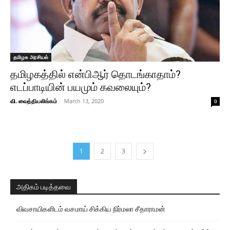
தமிழக அரசியல்
தமிழகத்தில் என்பிஆர் தொடங்காதாம்?
எடப்பாடியின் பயமும் கவலையும்?
வி. வைத்தியலிங்கம்
-
March 13, 2020
0
1
2
3
அதிகம் படித்தவை
விவசாயிகளிடம் வசமாய் சிக்கிய நிர்மலா சீதாராமன்