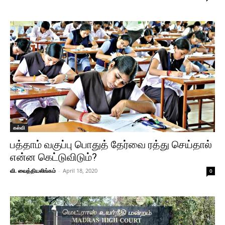
கல்வி
பத்தாம் வகுப்பு பொதுத் தேர்வை ரத்து செய்தால்
என்ன கெட்டுவிடும்?
வி. வைத்தியலிங்கம்
-
April 18, 2020
0