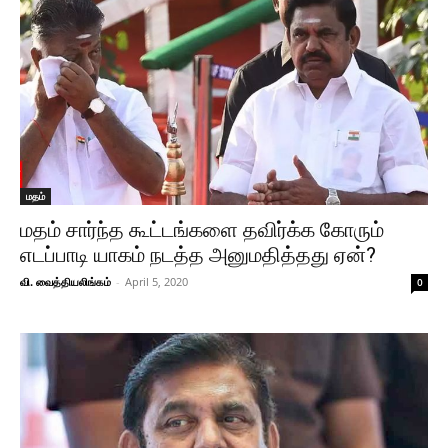
மதம்
மதம் சார்ந்த கூட்டங்களை தவிர்க்க கோரும்
எடப்பாடி யாகம் நடத்த அனுமதித்தது ஏன்?
வி. வைத்தியலிங்கம்
-
April 5, 2020
0