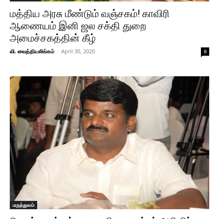
மத்திய அரசு மீண்டும் வஞ்சகம்! காவிரி
ஆணையம் இனி ஜல சக்தி துறை
அமைச்சகத்தின் கீழ்
வி. வைத்தியலிங்கம்
-
April 30, 2020
0
மருத்துவம்