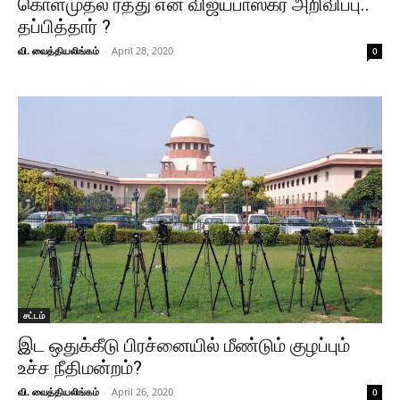
கொள்முதல் ரத்து என விஜயபாஸ்கர் அறிவிப்பு..
தப்பித்தார் ?
வி. வைத்தியலிங்கம்
-
April 28, 2020
0
சட்டம்
இட ஒதுக்கீடு பிரச்னையில் மீண்டும் குழப்பும்
உச்ச நீதிமன்றம்?
வி. வைத்தியலிங்கம்
-
April 26, 2020
0