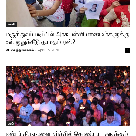
கல்வி
மருத்துவப் படிப்பில் அரசு பள்ளி மாணவர்களுக்கு
உள் ஒதுக்கீடு தாமதம் ஏன்?
வி. வைத்தியலிங்கம்
-
April 15, 2020
0
மதம்
ஈஸ்டர் திருநாளை சர்ச்சில் கொண்டாட துடிக்கும்