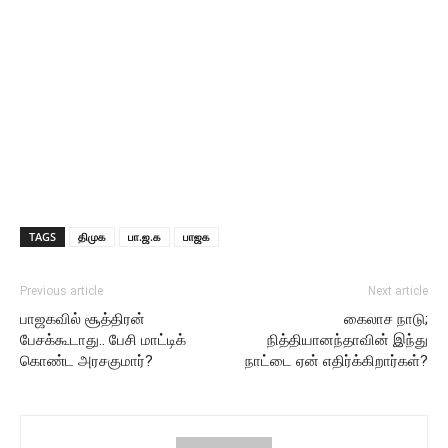
TAGS
திமுக
பா.ஜ.க
பாஜக
Previous article
Next article
பாஜகவில் சூத்திரன்
கைலாச நாடு;
பேசக்கூடாது.. பேசி மாட்டிக்
நித்தியானந்தாவின் இந்து
கொண்ட அரசகுமார்?
நாட்டை ஏன் எதிர்க்கிறார்கள்?