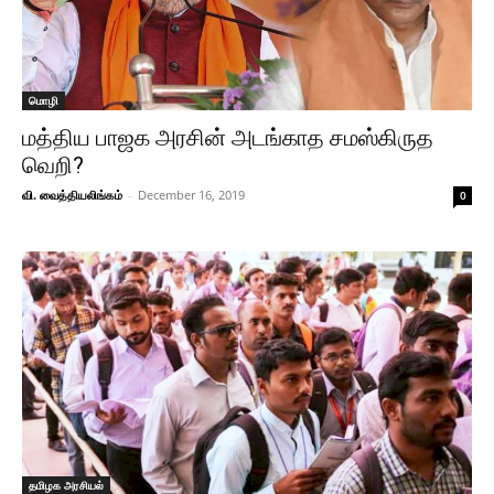
மொழி
மத்திய பாஜக அரசின் அடங்காத சமஸ்கிருத
வெறி?
வி. வைத்தியலிங்கம்
-
December 16, 2019
0
தமிழக அரசியல்