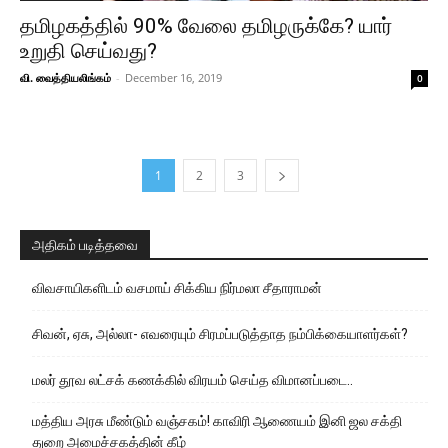
தமிழகத்தில் 90% வேலை தமிழருக்கே? யார்
உறுதி செய்வது?
வி. வைத்தியலிங்கம்
-
December 16, 2019
0
1
2
3
அதிகம் படித்தவை
விவசாயிகளிடம் வசமாய் சிக்கிய நிர்மலா சீதாராமன்
சிவன், ஏசு, அல்லா- எவரையும் சிரமப்படுத்தாத நம்பிக்கையாளர்கள்?
மலர் தூவ லட்சக் கணக்கில் விரயம் செய்த விமானப்படை..
மத்திய அரசு மீண்டும் வஞ்சகம்! காவிரி ஆணையம் இனி ஜல சக்தி
துறை அமைச்சகத்தின் கீழ்