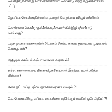
வெளிநாடு சென்று கொரொனாவைக் கொண்டு வந்த மதுரைகோவில்
பட்டர்..
ஜோதிகா சொன்னதில் என்ன தவறு? வெறுப்பை உமிழும் சங்கிகள்
கொரோனா கொள்முதலில் கோடிக்கணக்கில் இழப்பு! யார் ஈடு
செய்வது?
மருத்துவரை கல்லறையில் அடக்கம் செய்ய காவல் துறையால் முடியாமல்
போனது ஏன்?
அதிமுக செய்யும் அம்மா உணவக அரசியல்?
கச்சா எண்ணையை விலை வீழ்ச்சியை ஏன் இந்தியா பயன்படுத்த
வில்லை ?
சீனா திட்டமிட்டு பரப்பியதா கொரொனா வைரஸ் ?!
கொரொனாவிற்கு எதிராக ஊரடங்கை எதிர்க்கும் உலகின் ஒரே அதிபர் ?!