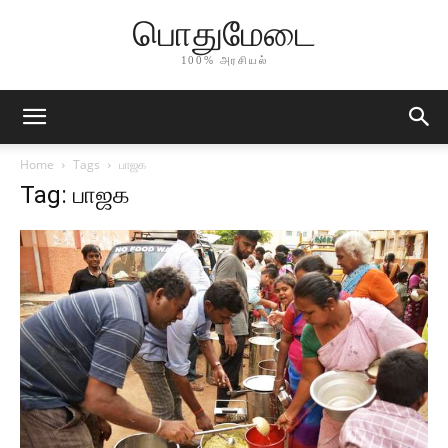
பொதுமேடை
100% அரசியல்
Home
Tags
பாஜக
Tag: பாஜக