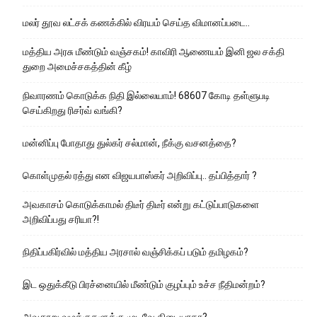
மலர் தூவ லட்சக் கணக்கில் விரயம் செய்த விமானப்படை..
மத்திய அரசு மீண்டும் வஞ்சகம்! காவிரி ஆணையம் இனி ஜல சக்தி
துறை அமைச்சகத்தின் கீழ்
நிவாரணம் கொடுக்க நிதி இல்லையாம்! 68607 கோடி தள்ளுபடி
செய்கிறது ரிசர்வ் வங்கி?
மன்னிப்பு போதாது துல்கர் சல்மான், நீக்கு வசனத்தை?
கொள்முதல் ரத்து என விஜயபாஸ்கர் அறிவிப்பு.. தப்பித்தார் ?
அவகாசம் கொடுக்காமல் திடீர் திடீர் என்று கட்டுப்பாடுகளை
அறிவிப்பது சரியா?!
நிதிப்பகிர்வில் மத்திய அரசால் வஞ்சிக்கப் படும் தமிழகம்?
இட ஒதுக்கீடு பிரச்னையில் மீண்டும் குழப்பும் உச்ச நீதிமன்றம்?
அவதூறு வழக்குகளுக்கு முடிவே கிடையாதா?