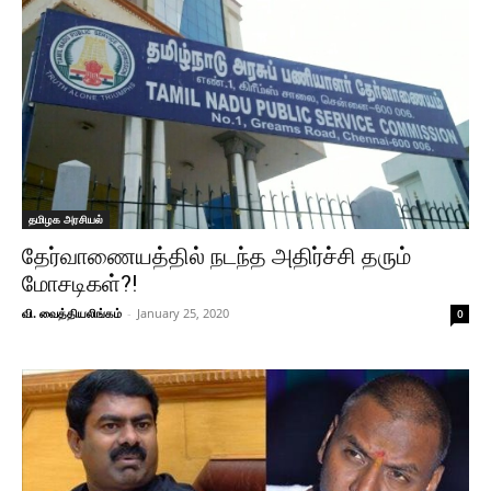
தமிழக அரசியல்
தேர்வாணையத்தில் நடந்த அதிர்ச்சி தரும்
மோசடிகள்?!
வி. வைத்தியலிங்கம்
-
January 25, 2020
0