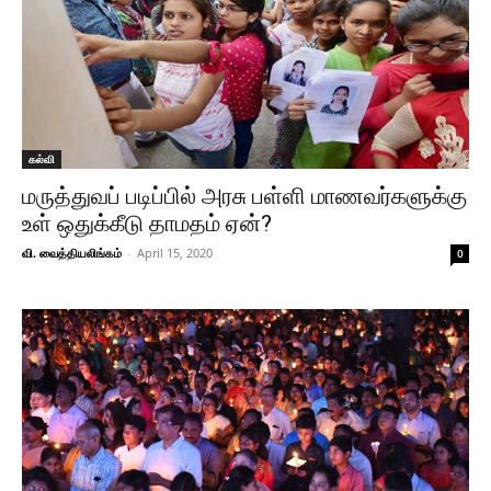
கல்வி
மருத்துவப் படிப்பில் அரசு பள்ளி மாணவர்களுக்கு
உள் ஒதுக்கீடு தாமதம் ஏன்?
வி. வைத்தியலிங்கம்
-
April 15, 2020
0