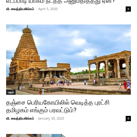
எடப்பாடி யாகம் நடத்த அனுமதித்தது ஏன்?
வி. வைத்தியலிங்கம்
-
April 5, 2020
0
மதம்
தஞ்சை பெரியகோயிலில் வெடித்த புரட்சி
தமிழகம் எங்கும் பரவட்டும்?
வி. வைத்தியலிங்கம்
-
January 30, 2020
0