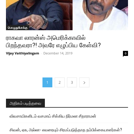
பொழுதுபோக்கு
ராகவா லாரன்ஸ் அமெரிக்காவில்
பிறந்தவரா?! அவரே எழுப்பிய கேள்வி?
Vijay Vaithiyalingam
-
December 14, 2019
0
1
2
3
அதிகம் படித்தவை
விவசாயிகளிடம் வசமாய் சிக்கிய நிர்மலா சீதாராமன்
சிவன், ஏசு, அல்லா- எவரையும் சிரமப்படுத்தாத நம்பிக்கையாளர்கள்?