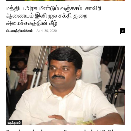
மத்திய அரசு மீண்டும் வஞ்சகம்! காவிரி
ஆணையம் இனி ஜல சக்தி துறை
அமைச்சகத்தின் கீழ்
வி. வைத்தியலிங்கம்
-
April 30, 2020
0
மருத்துவம்