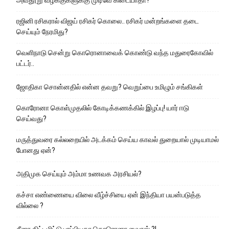
ரஜினி ரசிகரால் விஜய் ரசிகர் கொலை.. ரசிகர் மன்றங்களை தடை
செய்யும் நேரமிது?
வெளிநாடு சென்று கொரொனாவைக் கொண்டு வந்த மதுரைகோவில்
பட்டர்..
ஜோதிகா சொன்னதில் என்ன தவறு? வெறுப்பை உமிழும் சங்கிகள்
கொரோனா கொள்முதலில் கோடிக்கணக்கில் இழப்பு! யார் ஈடு
செய்வது?
மருத்துவரை கல்லறையில் அடக்கம் செய்ய காவல் துறையால் முடியாமல்
போனது ஏன்?
அதிமுக செய்யும் அம்மா உணவக அரசியல்?
கச்சா எண்ணையை விலை வீழ்ச்சியை ஏன் இந்தியா பயன்படுத்த
வில்லை ?
சீனா திட்டமிட்டு பரப்பியதா கொரொனா வைரஸ் ?!