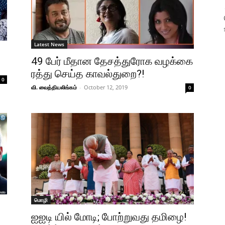
Latest News
49 பேர் மீதான தேசத்துரோக வழக்கை
ரத்து செய்த காவல்துறை?!
0
வி. வைத்தியலிங்கம்
-
October 12, 2019
0
மொழி
ஐஐடி யில் மோடி; போற்றுவது தமிழை!