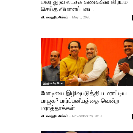
மலர் தூவ லட்சக் கணக்கில் விரயம்
செய்த விமானப்படை..
வி. வைத்தியலிங்கம்
-
May 3, 2020
இந்திய அரசியல்
மோடியை இழிவுபடுத்திய மராட்டிய
பாஜக? பார்ப்பனீயத்தை வென்ற
மராத்தாக்கள்
வி. வைத்தியலிங்கம்
-
November 28, 2019