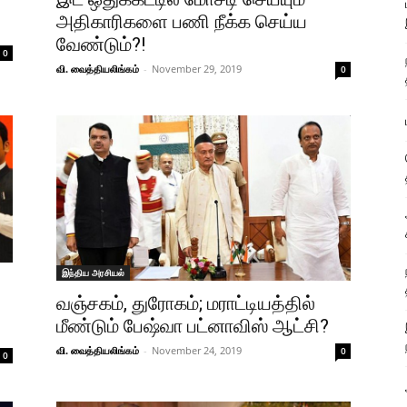
அதிகாரிகளை பணி நீக்க செய்ய
வேண்டும்?!
0
வி. வைத்தியலிங்கம்
-
November 29, 2019
0
இந்திய அரசியல்
வஞ்சகம், துரோகம்; மராட்டியத்தில்
மீண்டும் பேஷ்வா பட்னாவிஸ் ஆட்சி?
வி. வைத்தியலிங்கம்
-
November 24, 2019
0
0