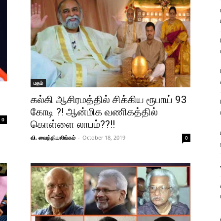
மதம்
கல்கி ஆசிரமத்தில் சிக்கிய ரூபாய் 93
கோடி ?! ஆன்மிக வணிகத்தில்
0
கொள்ளை லாபம்??!!
வி. வைத்தியலிங்கம்
-
October 18, 2019
0