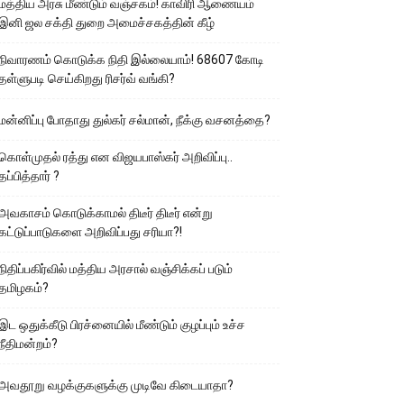
மத்திய அரசு மீண்டும் வஞ்சகம்! காவிரி ஆணையம்
இனி ஜல சக்தி துறை அமைச்சகத்தின் கீழ்
நிவாரணம் கொடுக்க நிதி இல்லையாம்! 68607 கோடி
தள்ளுபடி செய்கிறது ரிசர்வ் வங்கி?
மன்னிப்பு போதாது துல்கர் சல்மான், நீக்கு வசனத்தை?
கொள்முதல் ரத்து என விஜயபாஸ்கர் அறிவிப்பு..
தப்பித்தார் ?
அவகாசம் கொடுக்காமல் திடீர் திடீர் என்று
கட்டுப்பாடுகளை அறிவிப்பது சரியா?!
நிதிப்பகிர்வில் மத்திய அரசால் வஞ்சிக்கப் படும்
தமிழகம்?
இட ஒதுக்கீடு பிரச்னையில் மீண்டும் குழப்பும் உச்ச
நீதிமன்றம்?
அவதூறு வழக்குகளுக்கு முடிவே கிடையாதா?