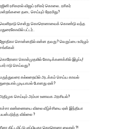
ரஜினி ரசிகரால் விஜய் ரசிகர் கொலை.. ரசிகர்
மன்றங்களை தடை செய்யும் நேரமிது?
வெளிநாடு சென்று கொரொனாவைக் கொண்டு வந்த
மதுரைகோவில் பட்டர்..
ஜோதிகா சொன்னதில் என்ன தவறு? வெறுப்பை உமிழும்
சங்கிகள்
கொரோனா கொள்முதலில் கோடிக்கணக்கில் இழப்பு!
யார் ஈடு செய்வது?
மருத்துவரை கல்லறையில் அடக்கம் செய்ய காவல்
துறையால் முடியாமல் போனது ஏன்?
அதிமுக செய்யும் அம்மா உணவக அரசியல்?
கச்சா எண்ணையை விலை வீழ்ச்சியை ஏன் இந்தியா
பயன்படுத்த வில்லை ?
சீனா திட்டமிட்டு பரப்பியதா கொரொனா வைரஸ் ?!