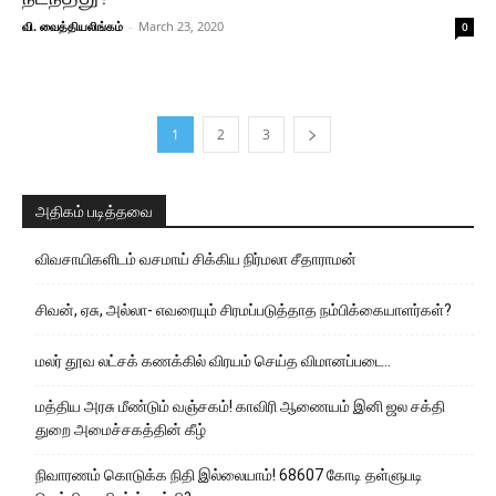
வி. வைத்தியலிங்கம்
-
March 23, 2020
0
1
2
3
அதிகம் படித்தவை
விவசாயிகளிடம் வசமாய் சிக்கிய நிர்மலா சீதாராமன்
சிவன், ஏசு, அல்லா- எவரையும் சிரமப்படுத்தாத நம்பிக்கையாளர்கள்?
மலர் தூவ லட்சக் கணக்கில் விரயம் செய்த விமானப்படை..
மத்திய அரசு மீண்டும் வஞ்சகம்! காவிரி ஆணையம் இனி ஜல சக்தி
துறை அமைச்சகத்தின் கீழ்
நிவாரணம் கொடுக்க நிதி இல்லையாம்! 68607 கோடி தள்ளுபடி