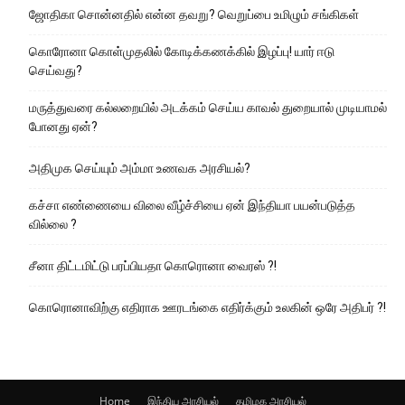
ஜோதிகா சொன்னதில் என்ன தவறு? வெறுப்பை உமிழும் சங்கிகள்
கொரோனா கொள்முதலில் கோடிக்கணக்கில் இழப்பு! யார் ஈடு
செய்வது?
மருத்துவரை கல்லறையில் அடக்கம் செய்ய காவல் துறையால் முடியாமல்
போனது ஏன்?
அதிமுக செய்யும் அம்மா உணவக அரசியல்?
கச்சா எண்ணையை விலை வீழ்ச்சியை ஏன் இந்தியா பயன்படுத்த
வில்லை ?
சீனா திட்டமிட்டு பரப்பியதா கொரொனா வைரஸ் ?!
கொரொனாவிற்கு எதிராக ஊரடங்கை எதிர்க்கும் உலகின் ஒரே அதிபர் ?!
Home
இந்திய அரசியல்
தமிழக அரசியல்