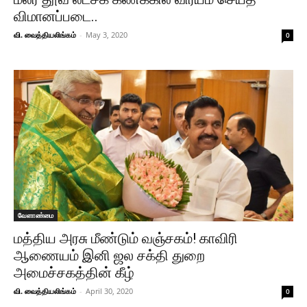
விமானப்படை..
வி. வைத்தியலிங்கம்
-
May 3, 2020
0
வேளாண்மை
மத்திய அரசு மீண்டும் வஞ்சகம்! காவிரி
ஆணையம் இனி ஜல சக்தி துறை
அமைச்சகத்தின் கீழ்
வி. வைத்தியலிங்கம்
-
April 30, 2020
0