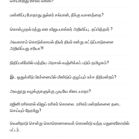
செய்கிறது ரிசர்வ் வங்கி?
மன்னிப்பு போதாது துல்கர் சல்மான், நீக்கு வசனத்தை?
கொள்முதல் ரத்து என விஜயபாஸ்கர் அறிவிப்பு.. தப்பித்தார் ?
அவகாசம் கொடுக்காமல் திடீர் திடீர் என்று கட்டுப்பாடுகளை
அறிவிப்பது சரியா?!
நிதிப்பகிர்வில் மத்திய அரசால் வஞ்சிக்கப் படும் தமிழகம்?
இட ஒதுக்கீடு பிரச்னையில் மீண்டும் குழப்பும் உச்ச நீதிமன்றம்?
அவதூறு வழக்குகளுக்கு முடிவே கிடையாதா?
ரஜினி ரசிகரால் விஜய் ரசிகர் கொலை.. ரசிகர் மன்றங்களை தடை
செய்யும் நேரமிது?
வெளிநாடு சென்று கொரொனாவைக் கொண்டு வந்த மதுரைகோவில்
பட்டர்..