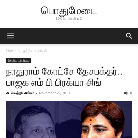
பொதுமேடை
100% அரசியல்
Home
இந்திய அரசியல்
இந்திய அரசியல்
நாதுராம் கோட்சே தேசபக்தர்..
பாஜக எம் பி பிரக்யா சிங்
வி. வைத்தியலிங்கம்
-
November 29, 2019
0