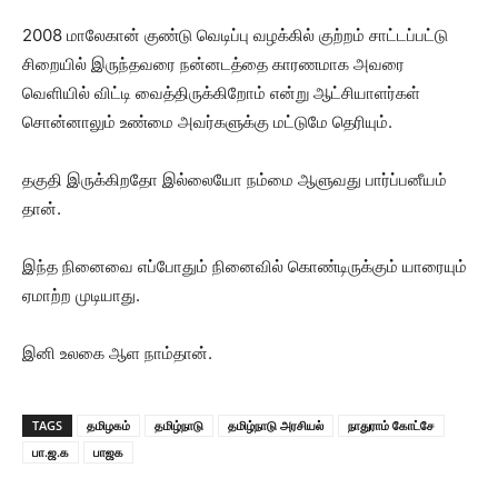
2008 மாலேகான் குண்டு வெடிப்பு வழக்கில் குற்றம் சாட்டப்பட்டு
சிறையில் இருந்தவரை நன்னடத்தை காரணமாக அவரை
வெளியில் விட்டி வைத்திருக்கிறோம் என்று ஆட்சியாளர்கள்
சொன்னாலும் உண்மை அவர்களுக்கு மட்டுமே தெரியும்.
தகுதி இருக்கிறதோ இல்லையோ நம்மை ஆளுவது பார்ப்பனீயம்
தான்.
இந்த நினைவை எப்போதும் நினைவில் கொண்டிருக்கும் யாரையும்
ஏமாற்ற முடியாது.
இனி உலகை ஆள நாம்தான்.
TAGS
தமிழகம்
தமிழ்நாடு
தமிழ்நாடு அரசியல்
நாதுராம் கோட்சே
பா.ஜ.க
பாஜக