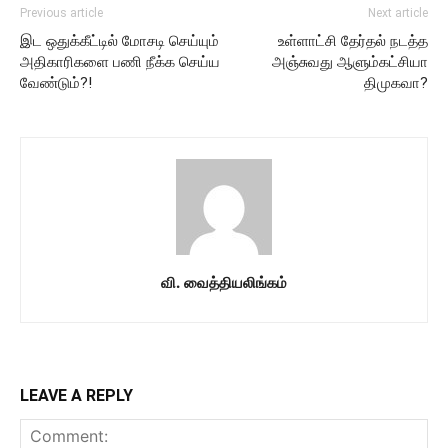
Previous article
Next article
இட ஒதுக்கீட்டில் மோசடி செய்யும்
உள்ளாட்சி தேர்தல் நடத்த
அதிகாரிகளை பணி நீக்க செய்ய
அஞ்சுவது ஆளும்கட்சியா
வேண்டும்?!
திமுகவா?
வி. வைத்தியலிங்கம்
LEAVE A REPLY