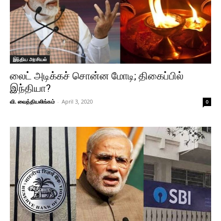
இந்திய அரசியல்
லைட் அடிக்கச் சொன்ன மோடி; திகைப்பில்
இந்தியா?
வி. வைத்தியலிங்கம்
-
April 3, 2020
0