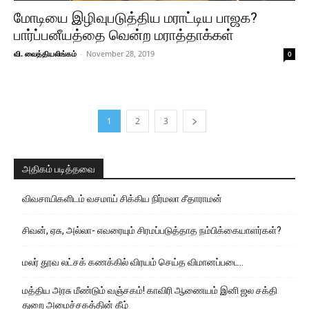
மோடியை இழிவுபடுத்திய மராட்டிய பாஜக?
பார்ப்பனீயத்தை வென்ற மராத்தாக்கள்
வி. வைத்தியலிங்கம்
-
November 28, 2019
0
1
2
3
அதிகம் படித்தவை
விவசாயிகளிடம் வசமாய் சிக்கிய நிர்மலா சீதாராமன்
சிவன், ஏசு, அல்லா- எவரையும் சிரமப்படுத்தாத நம்பிக்கையாளர்கள்?
மலர் தூவ லட்சக் கணக்கில் விரயம் செய்த விமானப்படை..
மத்திய அரசு மீண்டும் வஞ்சகம்! காவிரி ஆணையம் இனி ஜல சக்தி
துறை அமைச்சகத்தின் கீழ்