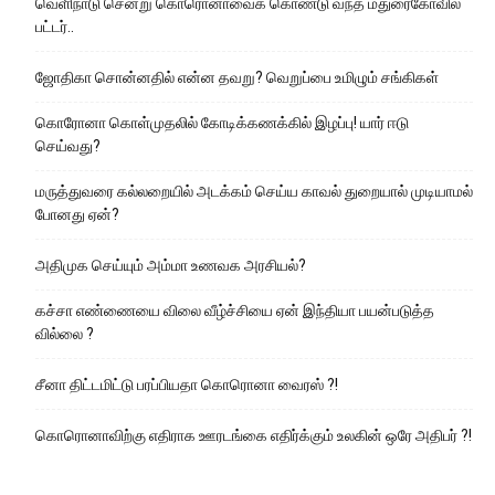
வெளிநாடு சென்று கொரொனாவைக் கொண்டு வந்த மதுரைகோவில்
பட்டர்..
ஜோதிகா சொன்னதில் என்ன தவறு? வெறுப்பை உமிழும் சங்கிகள்
கொரோனா கொள்முதலில் கோடிக்கணக்கில் இழப்பு! யார் ஈடு
செய்வது?
மருத்துவரை கல்லறையில் அடக்கம் செய்ய காவல் துறையால் முடியாமல்
போனது ஏன்?
அதிமுக செய்யும் அம்மா உணவக அரசியல்?
கச்சா எண்ணையை விலை வீழ்ச்சியை ஏன் இந்தியா பயன்படுத்த
வில்லை ?
சீனா திட்டமிட்டு பரப்பியதா கொரொனா வைரஸ் ?!
கொரொனாவிற்கு எதிராக ஊரடங்கை எதிர்க்கும் உலகின் ஒரே அதிபர் ?!