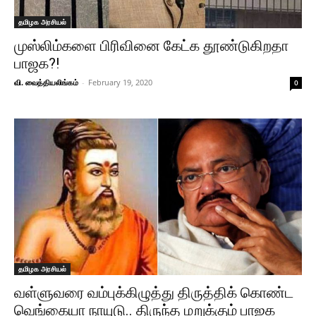
தமிழக அரசியல்
முஸ்லிம்களை பிரிவினை கேட்க தூண்டுகிறதா
பாஜக?!
வி. வைத்தியலிங்கம்
-
February 19, 2020
0
தமிழக அரசியல்
வள்ளுவரை வம்புக்கிழுத்து திருத்திக் கொண்ட
வெங்கையா நாயுடு.. திருந்த மறுக்கும் பாஜக