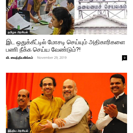
தமிழக அரசியல்
இட ஒதுக்கீட்டில் மோசடி செய்யும் அதிகாரிகளை
பணி நீக்க செய்ய வேண்டும்?!
வி. வைத்தியலிங்கம்
-
November 29, 2019
0
இந்திய அரசியல்