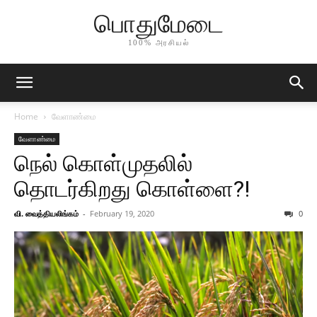
பொதுமேடை
100% அரசியல்
Home
வேளாண்மை
வேளாண்மை
நெல் கொள்முதலில்
தொடர்கிறது கொள்ளை?!
வி. வைத்தியலிங்கம்
-
February 19, 2020
0