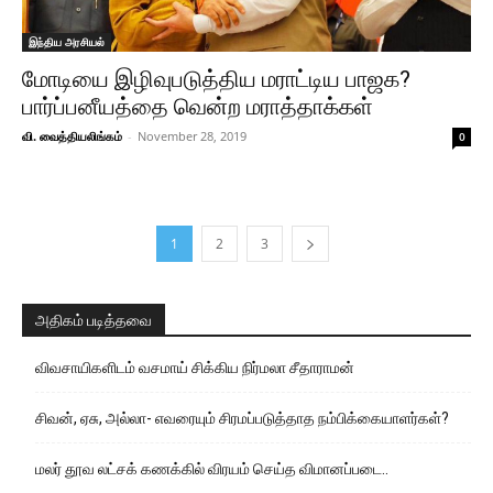
இந்திய அரசியல்
மோடியை இழிவுபடுத்திய மராட்டிய பாஜக?
பார்ப்பனீயத்தை வென்ற மராத்தாக்கள்
வி. வைத்தியலிங்கம்
-
November 28, 2019
0
1
2
3
அதிகம் படித்தவை
விவசாயிகளிடம் வசமாய் சிக்கிய நிர்மலா சீதாராமன்
சிவன், ஏசு, அல்லா- எவரையும் சிரமப்படுத்தாத நம்பிக்கையாளர்கள்?
மலர் தூவ லட்சக் கணக்கில் விரயம் செய்த விமானப்படை..