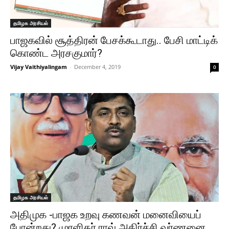
தமிழக அரசியல்
பாஜகவில் சூத்திரன் பேசக்கூடாது.. பேசி மாட்டிக்
கொண்ட அரசகுமார்?
Vijay Vaithiyalingam
-
December 4, 2019
0
தமிழக அரசியல்
அதிமுக -பாஜக உறவு கணவன் மனைவியைப்
போன்றது? முரளிதர் ராவ் அதிர்ச்சி வர்ணனை