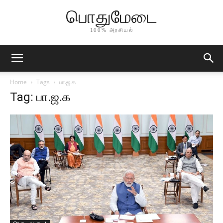
பொதுமேடை
100% அரசியல்
Home
Tags
பா.ஜ.க
Tag: பா.ஜ.க