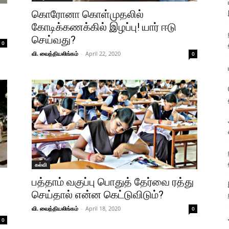
கொரோனா கொள்முதலில்
கோடிக்கணக்கில் இழப்பு! யார் ஈடு
செய்வது?
0
வி. வைத்தியலிங்கம்
-
April 22, 2020
0
கல்வி
பத்தாம் வகுப்பு பொதுத் தேர்வை ரத்து
செய்தால் என்ன கெட்டுவிடும்?
வி. வைத்தியலிங்கம்
-
April 18, 2020
0
0