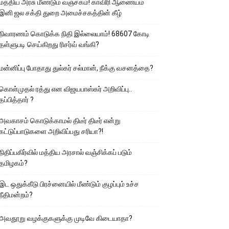
மத்திய அரசு மீண்டும் வஞ்சகம்! காவிரி ஆணையம்
இனி ஜல சக்தி துறை அமைச்சகத்தின் கீழ்
நிவாரணம் கொடுக்க நிதி இல்லையாம்! 68607 கோடி
தள்ளுபடி செய்கிறது ரிசர்வ் வங்கி?
மன்னிப்பு போதாது துல்கர் சல்மான், நீக்கு வசனத்தை?
கொள்முதல் ரத்து என விஜயபாஸ்கர் அறிவிப்பு..
தப்பித்தார் ?
அவகாசம் கொடுக்காமல் திடீர் திடீர் என்று
கட்டுப்பாடுகளை அறிவிப்பது சரியா?!
நிதிப்பகிர்வில் மத்திய அரசால் வஞ்சிக்கப் படும்
தமிழகம்?
இட ஒதுக்கீடு பிரச்னையில் மீண்டும் குழப்பும் உச்ச
நீதிமன்றம்?
அவதூறு வழக்குகளுக்கு முடிவே கிடையாதா?