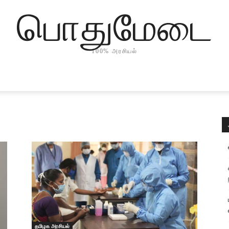
பொதுமேடை
100% அரசியல்
தமிழக அரசியல்